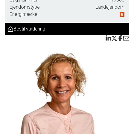
Langelandsbæltet, som også toner frem i horisonten.
Ejendomstype
Landejendom
Skibene passerer mod øst og vildtet kommer ofte på
Energimærke
besøg tæt på.
Bestil vurdering
Stuehuset tæller 200 m2 bolig. Udhusareal bestående af 2
enheder, som blandt andet rummer lade/hal og stald.
Herfra er der direkte adang til løsdriftsstald, der ligger i
forlængelse.
Isoleret garagebygning på 191 m2 og med dobbelt
elektrisk port og værksted for slet ikke at tale om triple
carport , er endnu et plus.
Ejerne har boet i ejendommen siden 2008 og har løbende
opdateret og vedligeholdt denne blandt andet med
Designa-køkken og gæstetoilet, så ejendommen fremstår
flot og helt sikkert er et besøg værd.
Du bliver ikke skuffet - Sælger fremviser meget gerne efter
nærmere aftale.