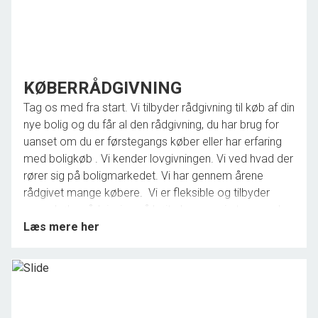
KØBERRÅDGIVNING
Tag os med fra start. Vi tilbyder rådgivning til køb af din
nye bolig og du får al den rådgivning, du har brug for
uanset om du er førstegangs køber eller har erfaring
med boligkøb . Vi kender lovgivningen. Vi ved hvad der
rører sig på boligmarkedet. Vi har gennem årene
rådgivet mange købere. Vi er fleksible og tilbyder
vores køberrådgivning på højt plan, men i et sprog du
forstår.
Læs mere her