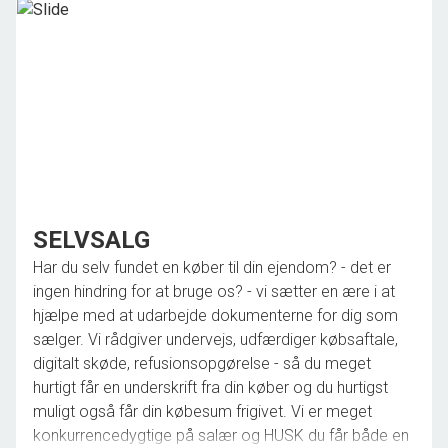
mæglersalær, der sagtens kan konkurrere.
Vi står klar, når du er klar - også i weekenden og om
aftenen efter nærmere aftale.
SELVSALG
Har du selv fundet en køber til din ejendom? - det er
ingen hindring for at bruge os? - vi sætter en ære i at
hjælpe med at udarbejde dokumenterne for dig som
sælger. Vi rådgiver undervejs, udfærdiger købsaftale,
digitalt skøde, refusionsopgørelse - så du meget
hurtigt får en underskrift fra din køber og du hurtigst
muligt også får din købesum frigivet. Vi er meget
konkurrencedygtige på salær og HUSK du får både en