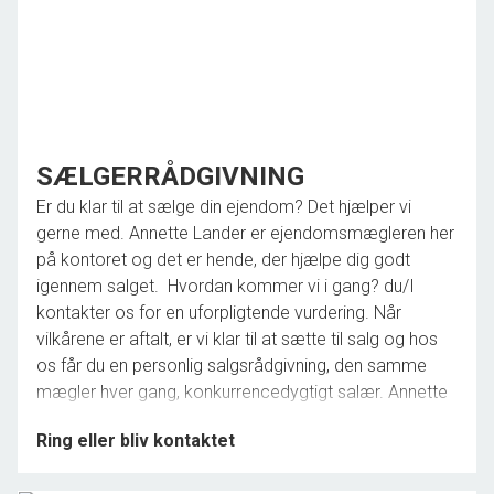
SÆLGERRÅDGIVNING
Er du klar til at sælge din ejendom? Det hjælper vi
gerne med. Annette Lander er ejendomsmægleren her
på kontoret og det er hende, der hjælpe dig godt
igennem salget. Hvordan kommer vi i gang? du/I
kontakter os for en uforpligtende vurdering. Når
vilkårene er aftalt, er vi klar til at sætte til salg og hos
os får du en personlig salgsrådgivning, den samme
mægler hver gang, konkurrencedygtigt salær. Annette
Lander har en lang karriere bag sig, så der er ingen tvivl
Ring eller bliv kontaktet
om, at du/I får rådgivning på højt plan. Vi sælger ikke
kun - vi rådgiver og følger salget helt til dørs og til et