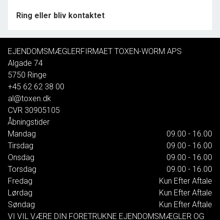
ejendomsmægler, en finansiel rådgiver, en uddannet
Ring eller bliv kontaktet
advokatsekretær i een og samme person og sidst
men ikke mindst Cand.jur og køberrådgiver Kim Toxen-
Worm - bedre fås det ikke.
EJENDOMSMÆGLERFIRMAET TOXEN-WORM APS
Algade 74
5750
Ringe
+45 62 62 38 00
al@toxen.dk
CVR
30905105
Åbningstider
Mandag
09.00 - 16.00
Tirsdag
09.00 - 16.00
Onsdag
09.00 - 16.00
Torsdag
09.00 - 16.00
Fredag
Kun Efter Aftale
Lørdag
Kun Efter Aftale
Søndag
Kun Efter Aftale
VI VIL VÆRE DIN FORETRUKNE EJENDOMSMÆGLER OG